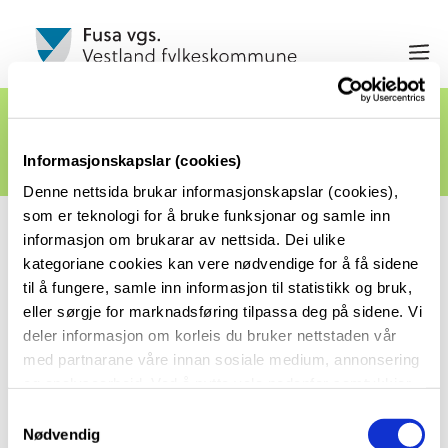
Russeavtale 2026
Informasjonskapslar (cookies)
Denne nettsida brukar informasjonskapslar (cookies),
som er teknologi for å bruke funksjonar og samle inn
Ved å trykkje på lenka under kan du lese
informasjon om brukarar av nettsida. Dei ulike
kategoriane cookies kan vere nødvendige for å få sidene
avtalen om regler for russefeiring 2026 for
til å fungere, samle inn informasjon til statistikk og bruk,
elevane på Fusa vidaregåande skule.
eller sørgje for marknadsføring tilpassa deg på sidene. Vi
deler informasjon om korleis du bruker nettstaden vår
med partnarane våre innan sosiale medium, annonsering
Russeavtale 2026
og analysearbeid. Ved å nytte vala nedanfor samtykkjer
du til at vi nyttar dei ulike cookies-kategoriane. Du kan
S
når du vil trekke samtykket ditt. Sjå meir om kva cookies
Nødvendig
a