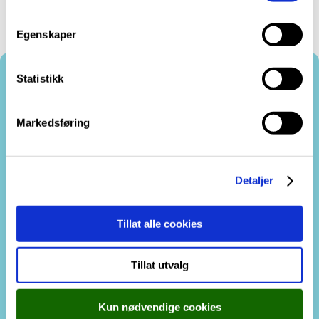
vi brukar i
cookie-erklæringa
vår.
m
t
Egenskaper
y
k
k
Statistikk
e
Kontakt oss
v
Markedsføring
a
Tilsette
l
g
Detaljer
Tillat alle cookies
Tillat utvalg
Cookie-erklæring
Tilgjengelegheitserklæring
Kun nødvendige cookies