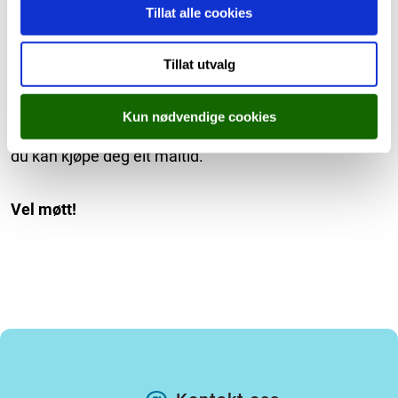
Tillat alle cookies
Vi har invitert ulike bedrifter, slik at du også kan få eit
innblikk i kven skulen samarbeider med, og kva
Tillat utvalg
moglegheiter som finst i yrkeslivet.
Kun nødvendige cookies
Kantina vert open som kafé denne ettermiddagen, og
du kan kjøpe deg eit måltid.
Vel møtt!